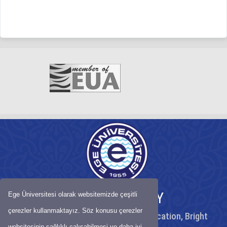
EGE UNIVERSITY
Ege Üniversitesi olarak websitemizde çeşitli
çerezler kullanmaktayız. Söz konusu çerezler
Peaceful University, High Quality Education, Bright
Future
websitesinin sağlıklı çalışabilmesi ve daha iyi