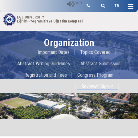
SSO
TR
EGE UNIVERSITY
Eğitim Programları ve Öğretim Kongresi
Organization
Important Dates
Topics Covered
Abstract Writing Guidelines
Abstract Submission
Registration and Fees
Congress Program
Organisation Supporters
Reviewer Sign-In